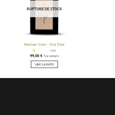
RUPTURE DE STOCK
Mashaer Gold – Oud Elite
99,00
€
Tva compris
LIRE LA SUITE