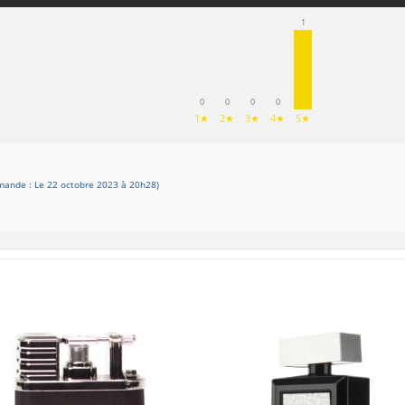
1
0
0
0
0
1★
2★
3★
4★
5★
ande : Le 22 octobre 2023 à 20h28)