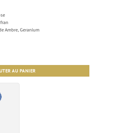
ose
afran
 de Ambre, Geranium
 100ml - Ayat Perfumes
UTER AU PANIER