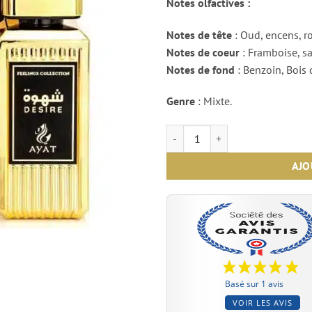
Notes olfactives :
Notes de tête
: Oud, encens, r
Notes de coeur
: Framboise, s
Notes de fond
: Benzoin, Bois
Genre
: Mixte.
quantité de Eau de parfum Desire
AJO
Basé sur 1 avis
VOIR LES AVIS