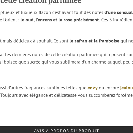
mptueux et luxueux flacon c’est avant tout des notes
d’une sensual
e l’orient
: le oud, l’encens et la rose précisément.
Ces 3 ingrédien
t mais délicieux à souhait. Ce sont
le safran et la framboise
qui no
r les dernières notes de cette création parfumée qui reposent su
 boisée que sucrée qui vous sublimera d’un charme auquel peu sa
ssi d’autres fragrances sublimes telles que
envy
ou encore
jealo
Toujours avec élégance et délicatesse vous succomberez forcément 
AVIS À PROPOS DU PRODUIT