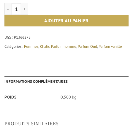
quantité de Eau de parfum Oud Gold spécial 100ml - Khalis
AJOUTER AU PANIER
UGS :
P1366278
Catégories :
Femmes
,
Khalis
,
Parfum homme
,
Parfum Oud
,
Parfum vanille
INFORMATIONS COMPLÉMENTAIRES
POIDS
0,500 kg
PRODUITS SIMILAIRES