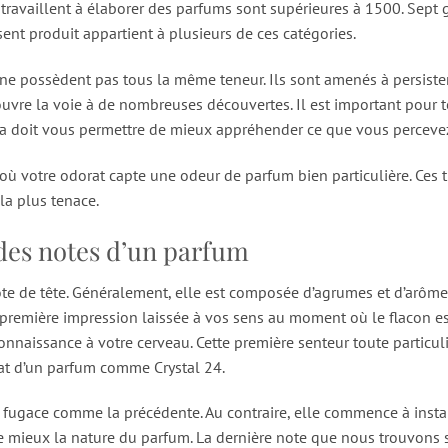
i travaillent à élaborer des parfums sont supérieures à 1500. Se
ent produit appartient à plusieurs de ces catégories.
e possèdent pas tous la même teneur. Ils sont amenés à persiste
e ouvre la voie à de nombreuses découvertes. Il est important pou
ela doit vous permettre de mieux appréhender ce que vous percevez 
 où votre odorat capte une odeur de parfum bien particulière. Ces t
la plus tenace.
es notes d’un parfum
e de tête. Généralement, elle est composée d’agrumes et d’arômes
te première impression laissée à vos sens au moment où le flacon e
naissance à votre cerveau. Cette première senteur toute particuli
hat d’un parfum comme Crystal 24.
as fugace comme la précédente. Au contraire, elle commence à instal
ue mieux la nature du parfum. La dernière note que nous trouvons 