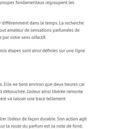
pt groupes fondamentaux regroupent les
r différemment dans le temps. La recherche
r tout amateur de sensations parfumées de
par votre sens olfactif.
rois étapes sont ainsi définies sur une ligne
. Elle ne tient environ que deux heures car
st débouchée. L’odeur ainsi libérée remonte
ère va laisser une trace tellement
ler l’odeur de façon durable. Son action agit
sur la route du parfum est sa note de fond.