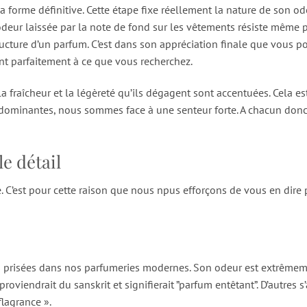
a forme définitive. Cette étape fixe réellement la nature de son ode
’odeur laissée par la note de fond sur les vêtements résiste même p
tructure d’un parfum. C’est dans son appréciation finale que vous p
ent parfaitement à ce que vous recherchez.
a fraîcheur et la légèreté qu’ils dégagent sont accentuées. Cela es
dominantes, nous sommes face à une senteur forte. A chacun donc 
e détail
. C’est pour cette raison que nous npus efforçons de vous en dire 
lus prisées dans nos parfumeries modernes. Son odeur est extrême
oviendrait du sanskrit et signifierait ”parfum entêtant”. D’autres s’
flagrance ».