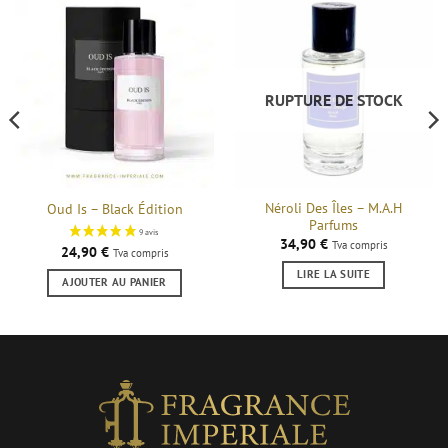
RUPTURE DE STOCK
Néroli Des Îles – M.A.H
Oud Is – Black Édition
Parfums
34,90
€
Tva compris
24,90
€
Tva compris
LIRE LA SUITE
AJOUTER AU PANIER