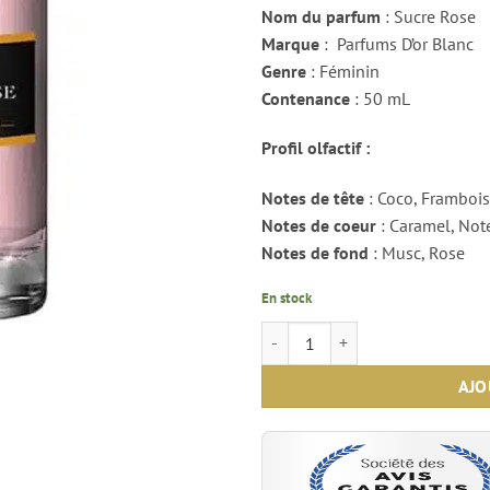
Nom du parfum
: Sucre Rose
Marque
: Parfums D’or Blanc
Genre
: Féminin
Contenance
: 50 mL
Profil olfactif :
Notes de tête
: Coco, Framboi
Notes de coeur
: Caramel, Not
Notes de fond
: Musc, Rose
En stock
quantité de Sucre Rose - Parfums 
AJO