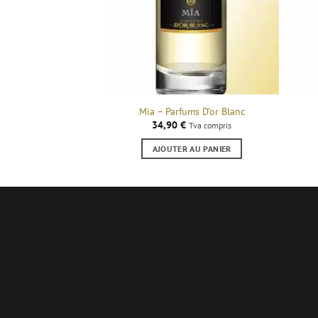
Mïa – Parfums D’or Blanc
34,90
€
Tva compris
AJOUTER AU PANIER