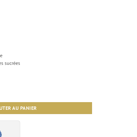
se
es sucrées
D'or Blanc
UTER AU PANIER