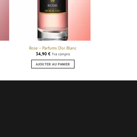
Rose – Parfums D’or Blanc
34,90
€
Tva compris
AJOUTER AU PANIER