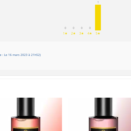
1
0
0
0
0
1★
2★
3★
4★
5★
 : Le 16 mars 2023 à 21h52)