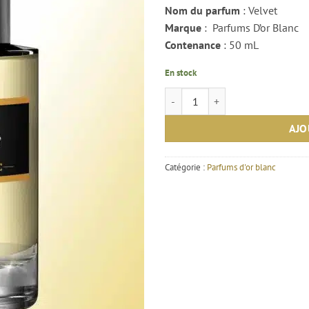
Nom du parfum
: Velvet
Marque
: Parfums D’or Blanc
Contenance
: 50 mL
En stock
quantité de Velvet - Parfums D'or 
AJO
Catégorie :
Parfums d'or blanc