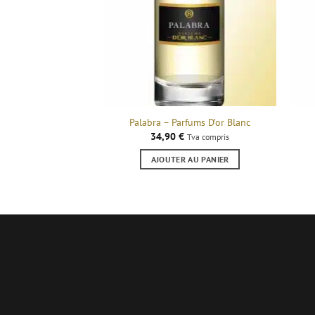
Palabra – Parfums D’or Blanc
34,90
€
Tva compris
AJOUTER AU PANIER