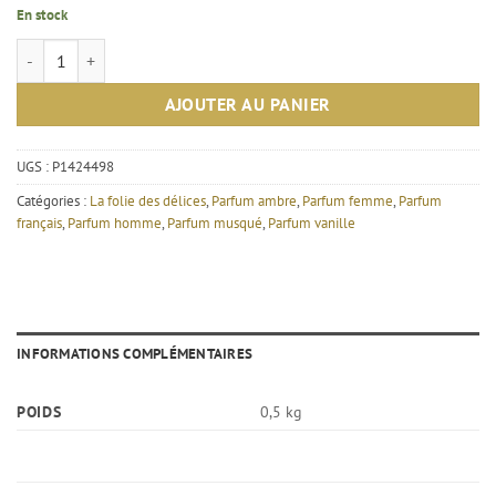
En stock
quantité de Erba - La folie des délices – Extrait de parfum mixte 50 ml
AJOUTER AU PANIER
UGS :
P1424498
Catégories :
La folie des délices
,
Parfum ambre
,
Parfum femme
,
Parfum
français
,
Parfum homme
,
Parfum musqué
,
Parfum vanille
INFORMATIONS COMPLÉMENTAIRES
POIDS
0,5 kg