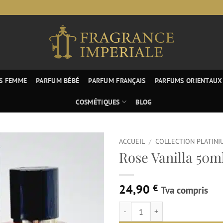
S FEMME
PARFUM BÉBÉ
PARFUM FRANÇAIS
PARFUMS ORIENTAUX
COSMÉTIQUES
BLOG
ACCUEIL
/
COLLECTION PLATINI
Rose Vanilla 50m
24,90
€
Tva compris
quantité de Rose Vanilla 50ml - Co