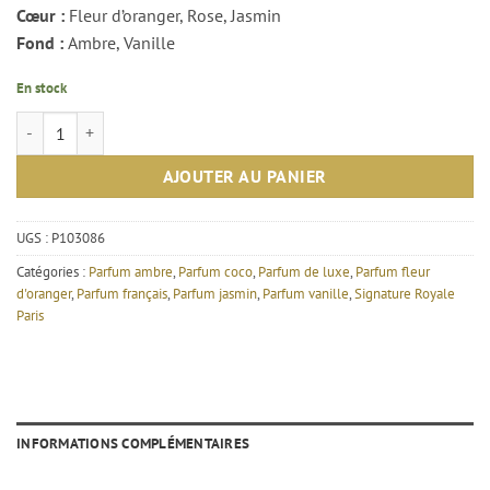
Cœur :
Fleur d’oranger, Rose, Jasmin
Fond :
Ambre, Vanille
En stock
quantité de Layana rose - Signature Royale Paris
AJOUTER AU PANIER
UGS :
P103086
Catégories :
Parfum ambre
,
Parfum coco
,
Parfum de luxe
,
Parfum fleur
d'oranger
,
Parfum français
,
Parfum jasmin
,
Parfum vanille
,
Signature Royale
Paris
INFORMATIONS COMPLÉMENTAIRES