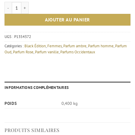
quantité de Krypto Dark 50ml – Black Édition
AJOUTER AU PANIER
UGS :
P1354372
Catégories :
Black Édition
,
Femmes
,
Parfum ambre
,
Parfum homme
,
Parfum
Oud
,
Parfum Rose
,
Parfum vanille
,
Parfums Occidentaux
INFORMATIONS COMPLÉMENTAIRES
POIDS
0,400 kg
PRODUITS SIMILAIRES