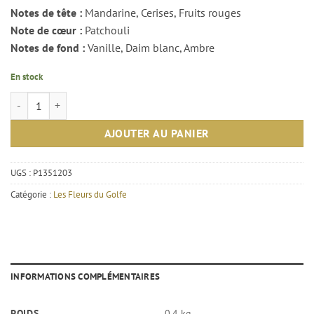
Notes de tête :
Mandarine, Cerises, Fruits rouges
Note de cœur :
Patchouli
Notes de fond :
Vanille, Daim blanc, Ambre
En stock
quantité de Extrait de parfum Cherry of cashmere – Les Princes du Gol
AJOUTER AU PANIER
UGS :
P1351203
Catégorie :
Les Fleurs du Golfe
INFORMATIONS COMPLÉMENTAIRES
POIDS
0,4 kg