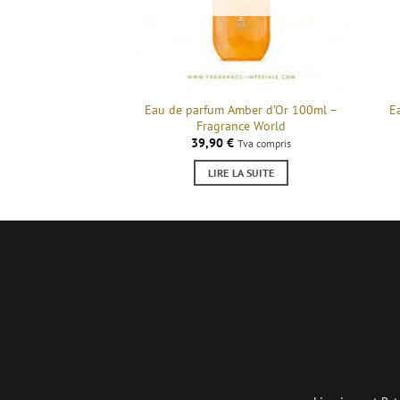
Eau de parfum Amber d’Or 100ml –
E
Fragrance World
39,90
€
Tva compris
LIRE LA SUITE