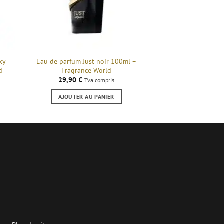
ky
Eau de parfum Just noir 100ml –
d
Fragrance World
29,90
€
Tva compris
AJOUTER AU PANIER