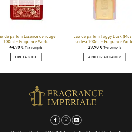
au de parfum Essence de rouge
Eau de parfum Foggy Dusk (Mus
100ml – Fragrance World
series) 100ml – Fragrance Worl
44,90
€
29,90
€
Tva compris
Tva compris
LIRE LA SUITE
AJOUTER AU PANIER