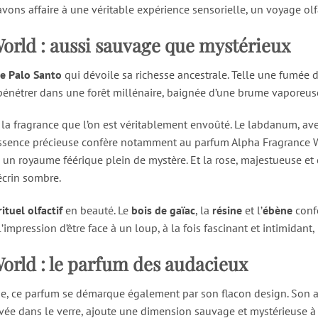
 avons affaire à une véritable expérience sensorielle, un voyage olf
rld : aussi sauvage que mystérieux
de Palo Santo
qui dévoile sa richesse ancestrale. Telle une fumée d
 pénétrer dans une forêt millénaire, baignée d’une brume vaporeus
 la fragrance que l’on est véritablement envoûté. Le labdanum, av
 essence précieuse confère notamment au parfum Alpha Fragrance 
un royaume féérique plein de mystère. Et la rose, majestueuse et
écrin sombre.
rituel olfactif
en beauté. Le
bois de gaïac
, la
résine
et l’
ébène
conf
’impression d’être face à un loup, à la fois fascinant et intimidant,
rld : le parfum des audacieux
e, ce parfum se démarque également par son flacon design. Son 
vée dans le verre, ajoute une dimension sauvage et mystérieuse à 