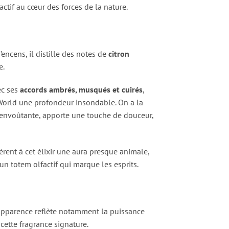
actif au cœur des forces de la nature.
’encens, il distille des notes de
citron
e.
ec ses
accords ambrés, musqués et cuirés
,
World une profondeur insondable. On a la
 envoûtante, apporte une touche de douceur,
èrent à cet élixir une aura presque animale,
 un totem olfactif qui marque les esprits.
apparence reflète notamment la puissance
cette fragrance signature.