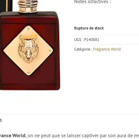
Notes olfactives :
Rupture de stock
UGS :
P140881
Catégorie :
Fragrance World
S
rance World
, on ne peut que se laisser captiver par son aura de mys