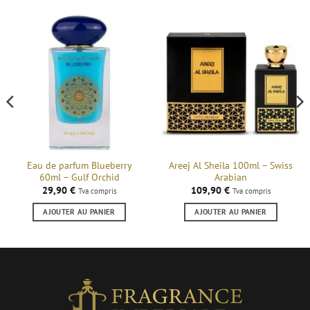
Eau de parfum Blueberry
Areej Al Sheila 100ml – Swiss
60ml – Gulf Orchid
Arabian
29,90
€
109,90
€
Tva compris
Tva compris
AJOUTER AU PANIER
AJOUTER AU PANIER