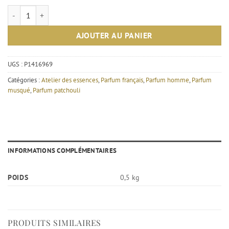
quantité de Épices intenses - Atelier des essences – Eau de parfum ma
AJOUTER AU PANIER
UGS :
P1416969
Catégories :
Atelier des essences
,
Parfum français
,
Parfum homme
,
Parfum
musqué
,
Parfum patchouli
INFORMATIONS COMPLÉMENTAIRES
POIDS
0,5 kg
PRODUITS SIMILAIRES